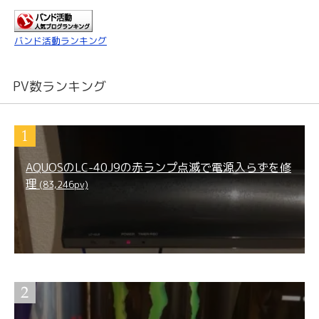
バンド活動ランキング
PV数ランキング
AQUOSのLC-40J9の赤ランプ点滅で電源入らずを修
理
(83,246pv)