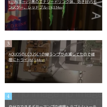
kiiVA(キーバ)黒のエナジードリンク味、効き目VSモ
ンスター、レッドブル
(74,534pv)
AQUOSのLC32SC1の緑ランプが点滅してたので修
理にトライ
(61,544pv)
自分でできるギターアンプの修理トラブルシューテ