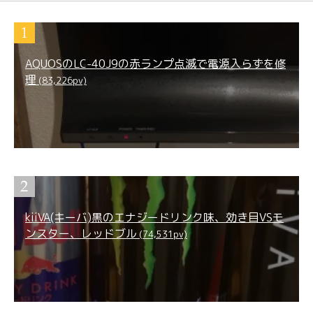
AQUOSのLC-40J9の赤ランプ点滅で電源入らずを修
理
(83,226pv)
kiiVA(キーバ)黒のエナジードリンク味、効き目VSモ
ンスター、レッドブル
(74,531pv)