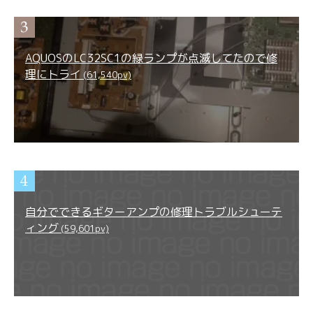
AQUOSのLC32SC1の緑ランプが点滅してたので修
理にトライ
(61,540pv)
自分でできるギターアンプの修理トラブルシューテ
ィング
(59,601pv)