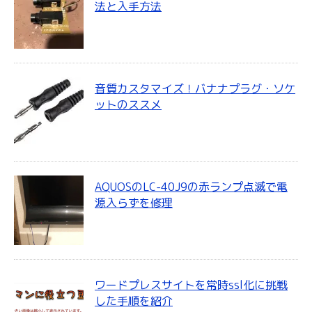
法と入手方法
音質カスタマイズ！バナナプラグ・ソケ
ットのススメ
AQUOSのLC-40J9の赤ランプ点滅で電
源入らずを修理
ワードプレスサイトを常時ssl化に挑戦
した手順を紹介